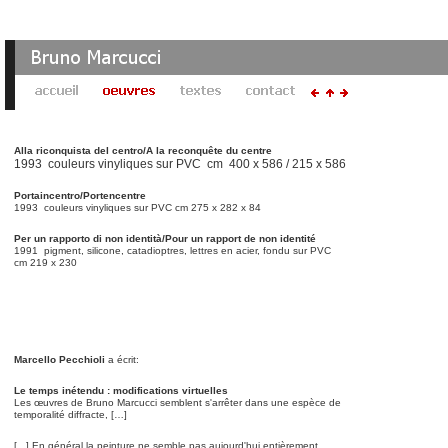
Alla riconquista del centro/A la reconquête du centre
1993 couleurs vinyliques sur PVC cm 400 x 586 / 215 x 586
Portaincentro/Portencentre
1993 couleurs vinyliques sur PVC cm 275 x 282 x 84
Per un rapporto di non identità/Pour un rapport de non identité
1991 pigment, silicone, catadioptres, lettres en acier, fondu sur PVC
cm 219 x 230
Marcello Pecchioli
a écrit:
Le temps inétendu : modifications virtuelles
Les œuvres de Bruno Marcucci semblent s'arrêter dans une espèce de
temporalité diffracte, […]
[...] En général la peinture ne semble pas aujourd'hui entièrement