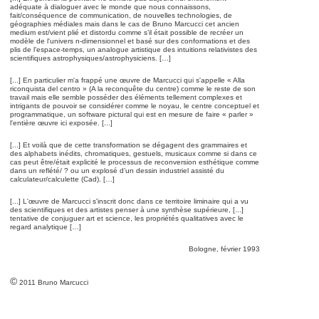
adéquate à dialoguer avec le monde que nous connaissons,
fait/conséquence de communication, de nouvelles technologies, de
géographies médiales mais dans le cas de Bruno Marcucci cet ancien
medium est/vient plié et distordu comme s’il était possible de recréer un
modèle de l'univers n-dimensionnel et basé sur des conformations et des
plis de l'espace-temps, un analogue artistique des intuitions relativistes des
scientifiques astrophysiques/astrophysiciens. […]
[...] En particulier m'a frappé une œuvre de Marcucci qui s'appelle « Alla
riconquista del centro » (A la reconquête du centre) comme le reste de son
travail mais elle semble posséder des éléments tellement complexes et
intrigants de pouvoir se considérer comme le noyau, le centre conceptuel et
programmatique, un software pictural qui est en mesure de faire « parler »
l'entière œuvre ici exposée. [...]
[...] Et voilà que de cette transformation se dégagent des grammaires et
des alphabets inédits, chromatiques, gestuels, musicaux comme si dans ce
cas peut être/était explicité le processus de reconversion esthétique comme
dans un reflété/ ? ou un explosé d’un dessin industriel assisté du
calculateur/calculette (Cad). […]
[...] L'œuvre de Marcucci s'inscrit donc dans ce territoire liminaire qui a vu
des scientifiques et des artistes penser à une synthèse supérieure, [...]
tentative de conjuguer art et science, les propriétés qualitatives avec le
regard analytique […]
Bologne, février 1993
©
2011 Bruno Marcucci