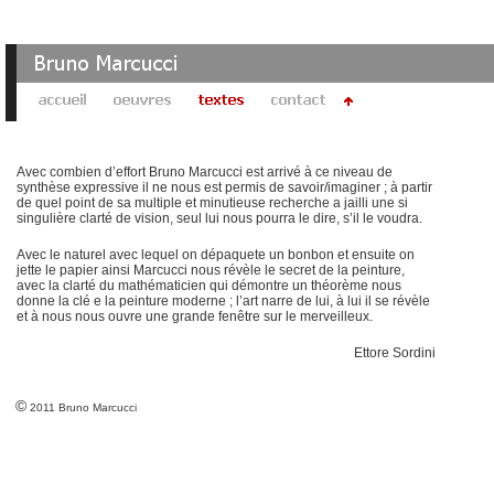
Avec combien d’effort Bruno Marcucci est arrivé à ce niveau de
synthèse expressive il ne nous est permis de savoir/imaginer ; à partir
de quel point de sa multiple et minutieuse recherche a jailli une si
singulière clarté de vision, seul lui nous pourra le dire, s’il le voudra.
Avec le naturel avec lequel on dépaquete un bonbon et ensuite on
jette le papier ainsi Marcucci nous révèle le secret de la peinture,
avec la clarté du mathématicien qui démontre un théorème nous
donne la clé e la peinture moderne ; l’art narre de lui, à lui il se révèle
et à nous nous ouvre une grande fenêtre sur le merveilleux.
Ettore Sordini
©
2011 Bruno Marcucci