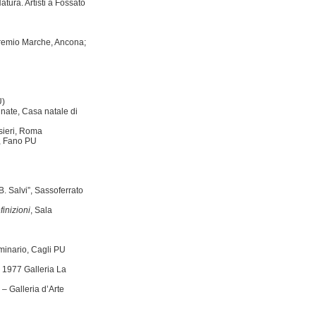
tura. Artisti a Fossato
Premio Marche, Ancona;
U)
inate, Casa natale di
sieri, Roma
i, Fano PU
. Salvi”, Sassoferrato
inizioni
, Sala
minario, Cagli PU
 1977 Galleria La
– Galleria d’Arte