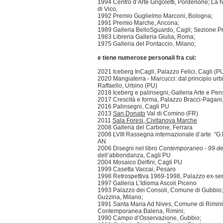
1994 Centro d’Arte Grigoletti, Pordenone; La Na
di Vico,
1992 Premio Guglielmo Marconi, Bologna;
1991 Premio Marche, Ancona;
1989 Galleria BelloSguardo, Cagli; Sezione 
1983 Libreria Galleria Giulia, Roma;
1975 Galleria del Pontaccio, Milano;
e tiene numerose personali fra cui:
2021 Iceberg InCagli, Palazzo Felici, Cagli (P
2020 Mangiaterra - Marcucci: dal principio urb
Raffaello, Urbino (PU)
2018 Iceberg e palinsegni, Galleria Arte e Pen
2017 Crescità e forma, Palazzo Bracci-Pagan
2016 Palinsegni, Cagli PU
2013
San Donato
Val di Comino (FR)
2011
Sala Foresi, Civitanova Marche
2008 Galleria del Carbone, Ferrara
2008 LVIII Rassegna internazionale d’arte “G.B
AN
2006 Disegni nel libro
Contemporaneo - 99 def
dell’abbondanza, Cagli PU
2004 Mosaico Delfini, Cagli PU
1999 Casetta Vaccai, Pesaro
1998 Retrospettiva 1969-1998, Palazzo ex-se
1997 Galleria L’Idioma Ascoli Piceno
1993 Palazzo dei Consoli, Comune di Gubbio;
Guzzina, Milano;
1991 Santa Maria Ad Nives, Comune di Rimini 
Contemporanea Balena, Rimini;
1990 Campo d’Osservazione, Gubbio;