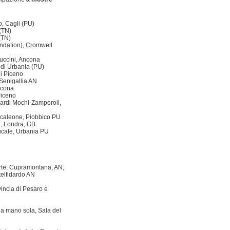
, Cagli (PU)
(TN)
(TN)
oundation), Cromwell
Puccini, Ancona
 di Urbania (PU)
i Piceno
Senigallia AN
ncona
Piceno
ardi Mochi-Zamperoli,
ncaleone, Piobbico PU
, Londra, GB
ucale, Urbania PU
rte, Cupramontana, AN;
telfidardo AN
vincia di Pesaro e
na mano sola, Sala del