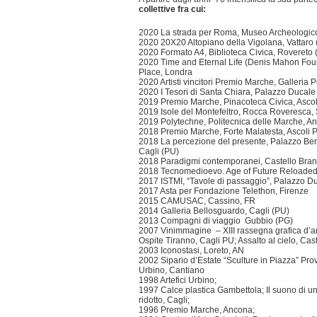
collettive fra cui:
2020 La strada per Roma, Museo Archeologico
2020 20X20 Altopiano della Vigolana, Vattaro 
2020 Formato A4, Biblioteca Civica, Rovereto 
2020 Time and Eternal Life (Denis Mahon F
Place, Londra
2020 Artisti vincitori Premio Marche, Galleria 
2020 I Tesori di Santa Chiara, Palazzo Ducale
2019 Premio Marche, Pinacoteca Civica, Ascol
2019 Isole del Montefeltro, Rocca Roveresca, 
2019 Polytechne, Politecnica delle Marche, A
2018 Premio Marche, Forte Malatesta, Ascoli 
2018 La percezione del presente, Palazzo Ber
Cagli (PU)
2018 Paradigmi contemporanei, Castello Bra
2018 Tecnomedioevo. Age of Future Reloaded
2017 ISTMI, “Tavole di passaggio”, Palazzo D
2017 Asta per Fondazione Telethon, Firenze
2015 CAMUSAC, Cassino, FR
2014 Galleria Bellosguardo, Cagli (PU)
2013 Compagni di viaggio Gubbio (PG)
2007 Vinimmagine – XIII rassegna grafica d’a
Ospite Tiranno, Cagli PU; Assalto al cielo, Cas
2003 Iconostasi, Loreto, AN
2002 Sipario d’Estate “Sculture in Piazza” Pro
Urbino, Cantiano
1998 Artefici Urbino;
1997 Calce plastica Gambettola; Il suono di u
ridotto, Cagli;
1996 Premio Marche, Ancona;