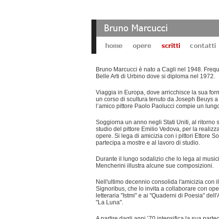
Bruno Marcucci è nato a Cagli nel 1948. Freq
Belle Arti di Urbino dove si diploma nel 1972.
Viaggia in Europa, dove arricchisce la sua fo
un corso di scultura tenuto da Joseph Beuys a
l’amico pittore Paolo Paolucci compie un lungo 
Soggiorna un anno negli Stati Uniti, al ritorno 
studio del pittore Emilio Vedova, per la realizz
opere. Si lega di amicizia con i pittori Ettore 
partecipa a mostre e al lavoro di studio.
Durante il lungo sodalizio che lo lega al musi
Mencherini illustra alcune sue composizioni.
Nell'ultimo decennio consolida l'amicizia con 
Signoribus, che lo invita a collaborare con oper
letteraria "Istmi" e ai "Quaderni di Poesia" del
"La Luna".
A partire dagli anni ’70 intensifica la sua part