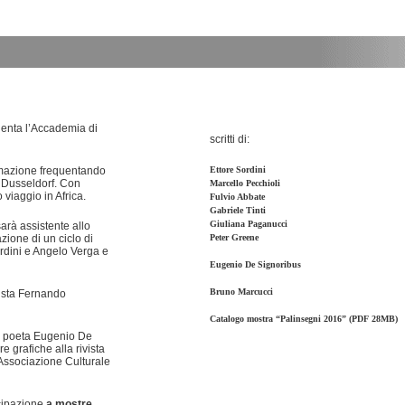
uenta l’Accademia di
scritti di:
rmazione frequentando
Ettore Sordini
 Dusseldorf. Con
Marcello Pecchioli
viaggio in Africa.
Fulvio Abbate
Gabriele Tinti
Giuliana Paganucci
sarà assistente allo
azione di un ciclo di
Peter Greene
Sordini e Angelo Verga e
Eugenio De Signoribus
Bruno Marcucci
cista Fernando
Catalogo mostra
“Palinsegni 2016”
(PDF 28MB)
il poeta Eugenio De
e grafiche alla rivista
l'Associazione Culturale
ecipazione
a mostre